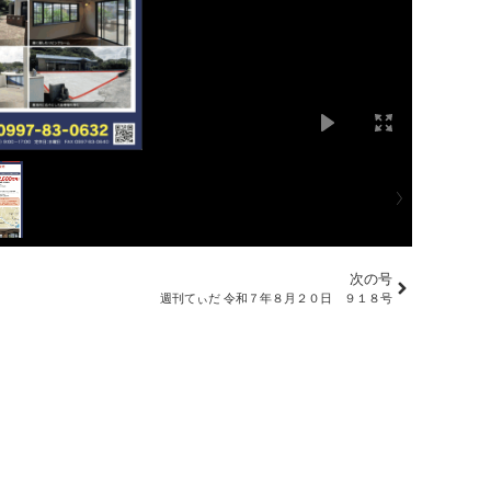
次の号
週刊てぃだ 令和７年８月２０日 ９１８号