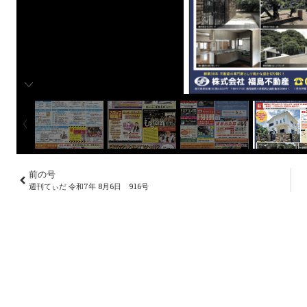
前の号
週刊てぃだ 令和7年 8月6日 916号