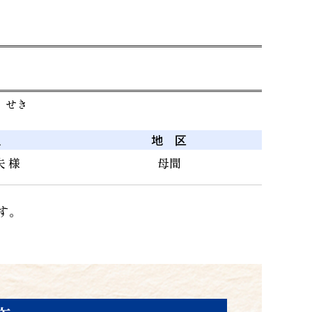
 せき
主
地 区
 様
母間
す。