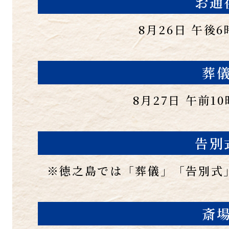
お通
8月26日 午後
葬
8月27日 午前1
告別
※徳之島では「葬儀」「告別式
斎