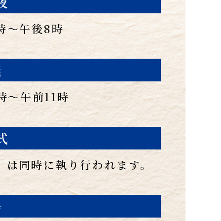
夜
6時〜午後8時
儀
0時〜午前11時
式
」は同時に執り行われます。
場