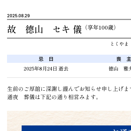
2025.08.29
故 德山 セキ 儀
（享年100歳）
とくやま
忌 日
喪 
2025年8月24日 逝去
徳山 雅夫
生前のご厚誼に深謝し謹んでお知らせ申し上げま
通夜 葬儀は下記の通り相営みます。