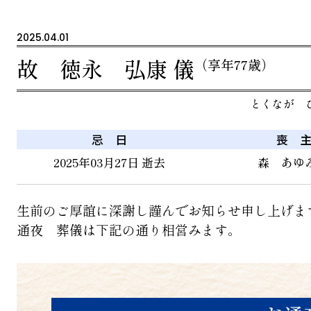
2025.04.01
故 徳永 弘康 儀
（享年77歳）
とくなが 
忌 日
喪 
2025年03月27日 逝去
森 あゆみ
生前のご厚誼に深謝し謹んでお知らせ申し上げま
通夜 葬儀は下記の通り相営みます。