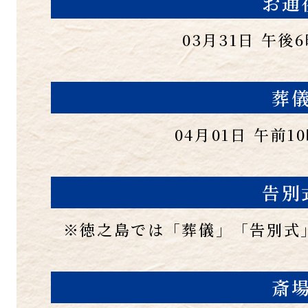
お通
03月31日 午後
葬
04月01日 午前1
告別
※徳之島では「葬儀」「告別式
斎