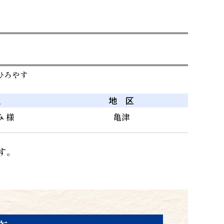
ひろやす
主
地 区
 様
亀津
す。