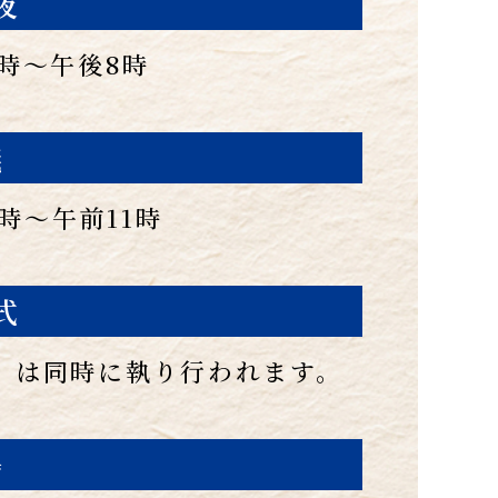
夜
6時〜午後8時
儀
0時〜午前11時
式
」は同時に執り行われます。
場