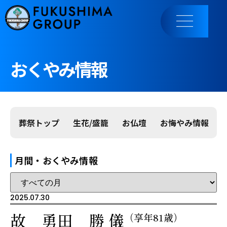
おくやみ情報
葬祭トップ
生花/盛籠
お仏壇
お悔やみ情報
月間・おくやみ情報
2025.07.30
故 勇田 勝 儀
（享年81歳）