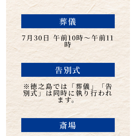
葬儀
7月30日 午前10時〜午前11
時
告別式
※徳之島では「葬儀」「告
別式」は同時に執り行われ
ます。
斎場