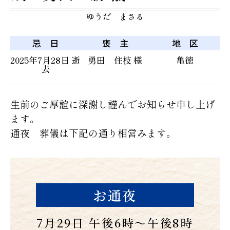
ゆうだ まさる
忌 日
喪 主
地 区
2025年7月28日 逝
勇田 住枝 様
亀徳
去
生前のご厚誼に深謝し謹んでお知らせ申し上げ
ます。
通夜 葬儀は下記の通り相営みます。
お通夜
7月29日 午後6時〜午後8時